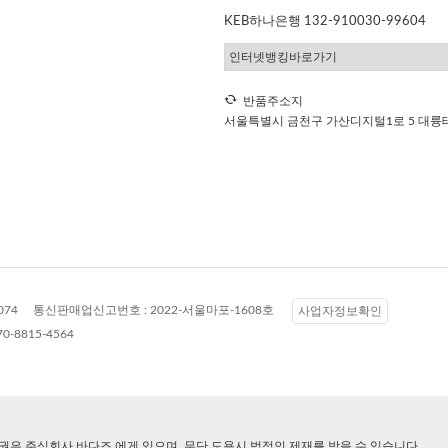
KEB하나은행 132-910030-99604
반품주소지
서울특별시 금천구 가산디지털1로 5 대륭테
074
통신판매업신고번호 :
2022-서울마포-1608호
사업자정보확인
70-8815-4564
권은 주식회사 바다즈 에게 있으며, 무단 도용시 법적인 제재를 받을 수 있습니다.