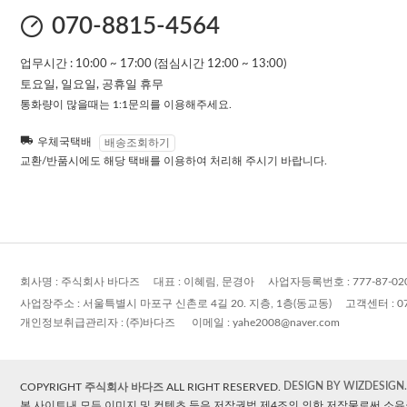
070-8815-4564
업무시간 : 10:00 ~ 17:00 (점심시간 12:00 ~ 13:00)
토요일, 일요일, 공휴일 휴무
통화량이 많을때는 1:1문의를 이용해주세요.
우체국택배
배송조회하기
교환/반품시에도 해당 택배를 이용하여 처리해 주시기 바랍니다.
회사명 :
주식회사 바다즈
대표 :
이혜림, 문경아
사업자등록번호 :
777-87-02
사업장주소 :
서울특별시 마포구 신촌로 4길 20. 지층, 1층(동교동)
고객센터 :
0
개인정보취급관리자 :
(주)바다즈
이메일 :
yahe2008@naver.com
DESIGN BY WIZDESIGN.
COPYRIGHT
주식회사 바다즈
ALL RIGHT RESERVED.
본 사이트내 모든 이미지 및 컨텐츠 등은 저작권법 제4조의 의한 저작물로써 소유