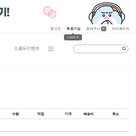
로그인
회원가입
장바구니
마이페이지
0
1,000 P
소품&이벤트
수량
적립
가격
배송비
취소