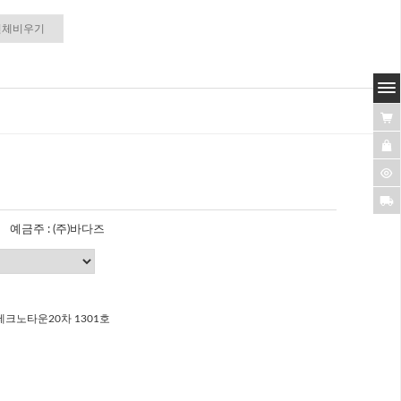
전체비우기
예금주 : (주)바다즈
크노타운20차 1301호