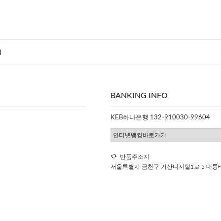
침
BANKING INFO
KEB하나은행 132-910030-99604
반품주소지
서울특별시 금천구 가산디지털1로 5 대륭테